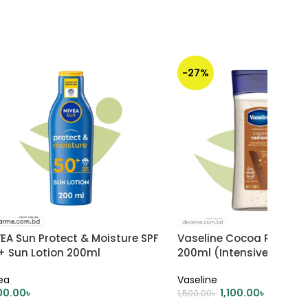
-27%
EA Sun Protect & Moisture SPF
Vaseline Cocoa Radiant 
+ Sun Lotion 200ml
200ml (Intensive Care Ge
ea
Vaseline
00.00
৳
1,100.00
৳
1,500.00
৳