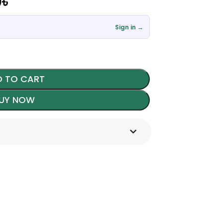
0
৳
Sign in →
 TO CART
UY NOW