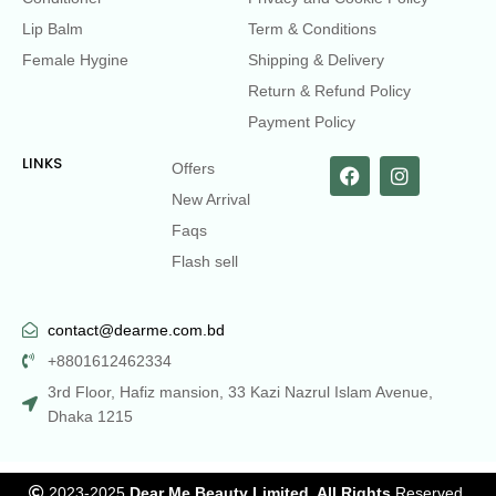
Lip Balm
Term & Conditions
Female Hygine
Shipping & Delivery
Return & Refund Policy
Payment Policy
LINKS
Offers
New Arrival
Faqs
Flash sell
contact@dearme.com.bd
+8801612462334
3rd Floor, Hafiz mansion, 33 Kazi Nazrul Islam Avenue,
Dhaka 1215
2023-2025
Dear Me Beauty Limited. All Rights
Reserved.