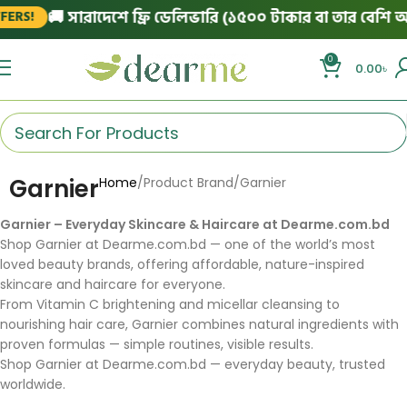
🚚 সারাদেশে ফ্রি ডেলিভারি (১৫০০ টাকার বা তার বেশি অর্ড
RS!
0
0.00
৳
Garnier
Home
Product Brand
Garnier
Garnier – Everyday Skincare & Haircare at Dearme.com.bd
Shop Garnier at Dearme.com.bd — one of the world’s most
loved beauty brands, offering affordable, nature-inspired
skincare and haircare for everyone.
From Vitamin C brightening and micellar cleansing to
nourishing hair care, Garnier combines natural ingredients with
proven formulas — simple routines, visible results.
Shop Garnier at Dearme.com.bd — everyday beauty, trusted
worldwide.