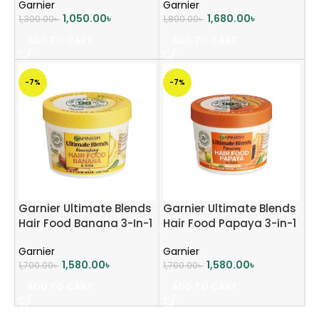
Garnier
Garnier
390ml
1,050.00
৳
1,680.00
৳
1,300.00
৳
1,800.00
৳
ADD TO CART
ADD TO CART
-7%
-7%
Garnier Ultimate Blends
Garnier Ultimate Blends
Hair Food Banana 3-In-1
Hair Food Papaya 3-in-1
Dry Hair Mask
Damaged Hair Mask
Garnier
Garnier
Treatment – 390ml
Treatment – 390ml
1,580.00
৳
1,580.00
৳
1,700.00
৳
1,700.00
৳
ADD TO CART
ADD TO CART