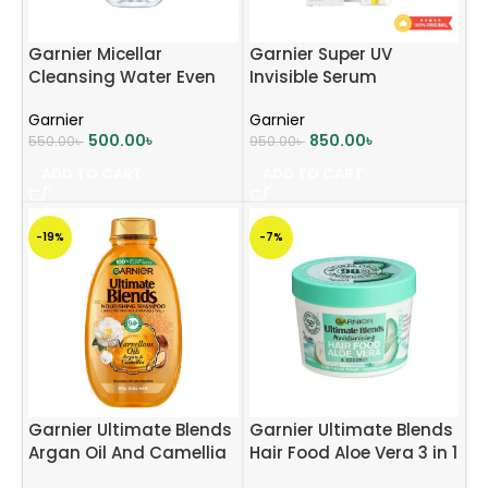
Garnier Micellar
Garnier Super UV
Cleansing Water Even
Invisible Serum
For Sensitive Skin –
Sunscreen SPF 50
Garnier
Garnier
125ml
PA++++
500.00
৳
850.00
৳
550.00
৳
950.00
৳
ADD TO CART
ADD TO CART
-19%
-7%
Garnier Ultimate Blends
Garnier Ultimate Blends
Argan Oil And Camellia
Hair Food Aloe Vera 3 in 1
Oil Shampoo 400ml
Hair Mask Treatment –