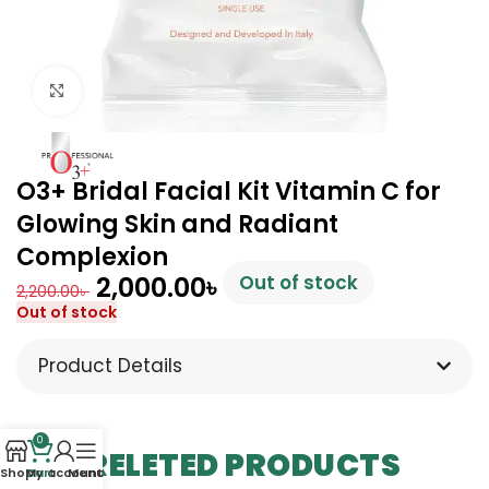
Click to enlarge
O3+ Bridal Facial Kit Vitamin C for
Glowing Skin and Radiant
Complexion
2,000.00
৳
Out of stock
2,200.00
৳
Out of stock
Product Details
0
RELETED PRODUCTS
Shop
Cart
My account
Menu