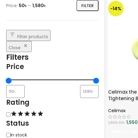
Price:
50৳
—
1,580৳
FILTER
-14%
Filter products
Close
Filters
Price
Celimax the 
Tightening 
Rating
Celimax
Status
1,55
1,800.00
৳
ADD TO CAR
In stock