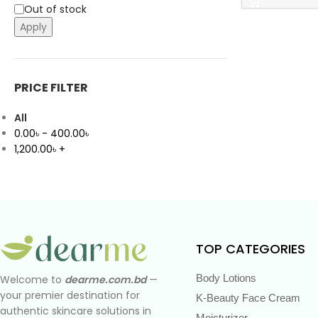
Out of stock
Apply
PRICE FILTER
All
0.00
৳
-
400.00
৳
1,200.00
৳
+
TOP CATEGORIES
Body Lotions
Welcome to
dearme.com.bd
—
your premier destination for
K-Beauty Face Cream
authentic skincare solutions in
Moisturizer