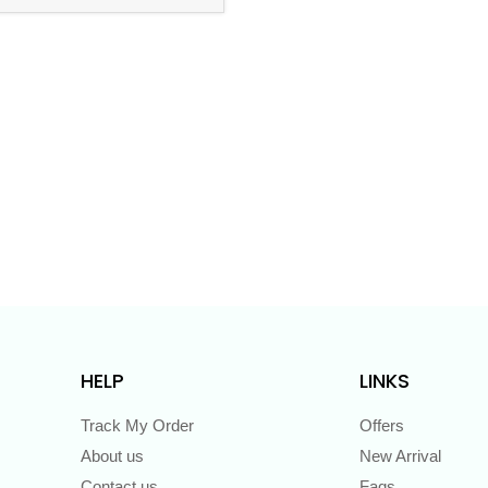
HELP
LINKS
Track My Order
Offers
About us
New Arrival
Contact us
Faqs