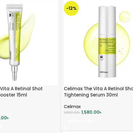
-12%
Vita A Retinal Shot
Celimax The Vita A Retinol Sh
Booster 15ml
Tightening Serum 30ml
Celimax
1,580.00
৳
1,800.00
৳
0.00
৳
ADD TO CART
T