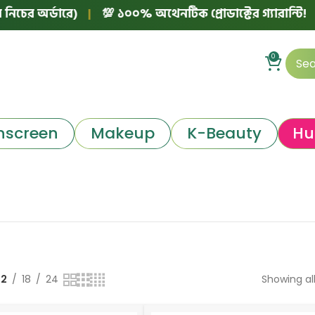
ের অর্ডারে)
|
💯 ১০০% অথেনটিক প্রোডাক্টের গ্যারান্টি!
|
0
nscreen
Makeup
K-Beauty
Hu
12
18
24
Showing all