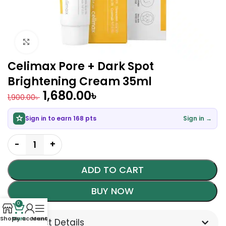
Click to enlarge
Celimax Pore + Dark Spot
Brightening Cream 35ml
1,680.00
৳
1,900.00
৳
Sign in to earn 168 pts
Sign in →
ADD TO CART
BUY NOW
0
Shop
Cart
My account
Menu
Product Details