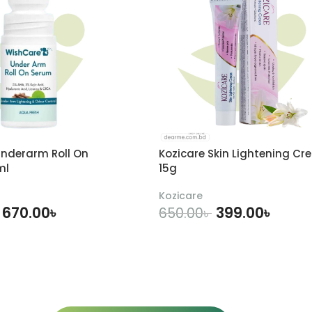
nderarm Roll On
Kozicare Skin Lightening Cr
ml
15g
Kozicare
670.00
৳
399.00
৳
650.00
৳
DD TO CART
ADD TO CART