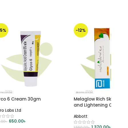
35%
-12%
yco 6 Cream 30gm
Melaglow Rich Skin Brig
and Lightening Cream 
ro Labs Ltd
Abbott
650.00
৳
.00
৳
1,370.00
৳
1,550.00
৳