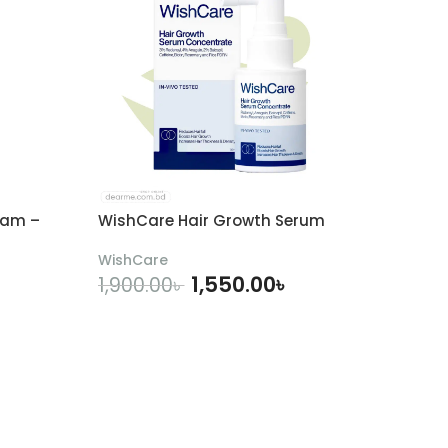
eam –
WishCare Hair Growth Serum
WishCare
1,550.00
৳
1,900.00
৳
ADD TO CART