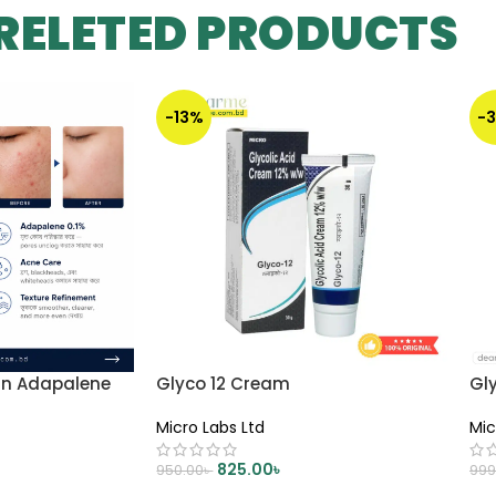
RELETED PRODUCTS
-13%
-
in Adapalene
Glyco 12 Cream
Gl
Micro Labs Ltd
Mic
825.00
৳
950.00
৳
999