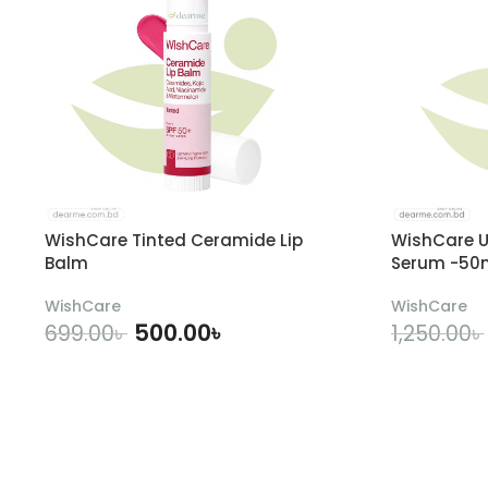
WishCare Tinted Ceramide Lip
WishCare U
Balm
Serum -50
WishCare
WishCare
500.00
৳
699.00
৳
1,250.00
৳
ADD TO CART
A