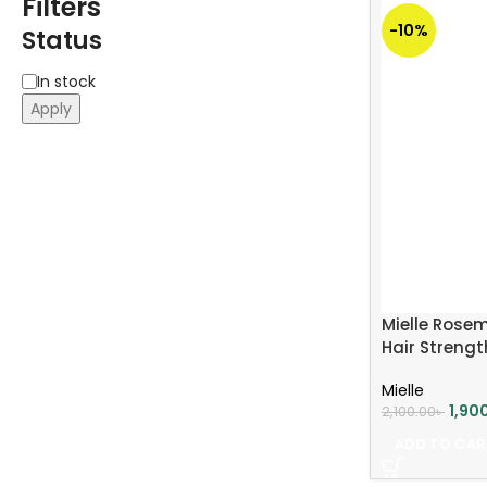
Filters
-10%
Status
In stock
Apply
Mielle Rosem
Hair Strengt
Mielle
1,90
2,100.00
৳
ADD TO CAR