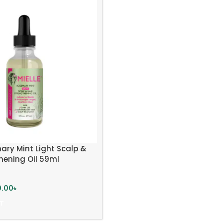
ary Mint Light Scalp &
hening Oil 59ml
0.00
৳
T