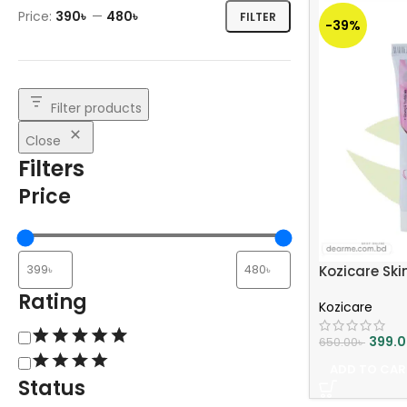
Price:
390৳
—
480৳
FILTER
-39%
Filter products
Close
Filters
Price
Kozicare Ski
Rating
Kozicare
399.
650.00
৳
ADD TO CAR
Status