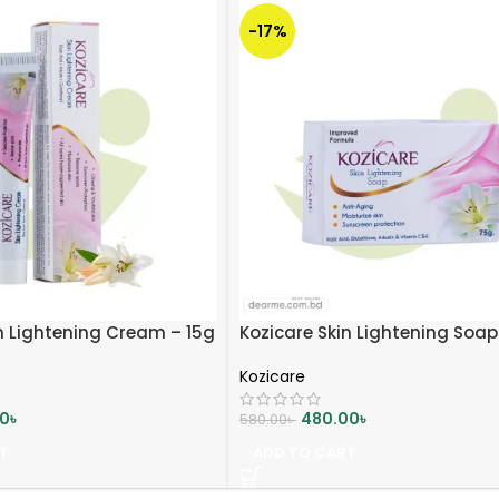
-17%
n Lightening Cream – 15g
Kozicare Skin Lightening Soap
Kozicare
00
৳
480.00
৳
580.00
৳
T
ADD TO CART