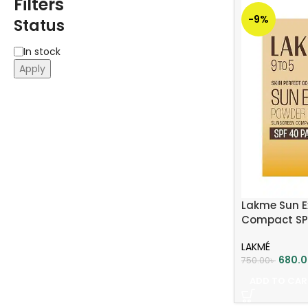
Filters
-9%
Status
In stock
Apply
Lakme Sun E
Compact SP
LAKMÉ
680.
750.00
৳
ADD TO CAR