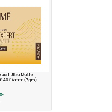
xpert Ultra Matte
F 40 PA+++ (7gm)
00
৳
T