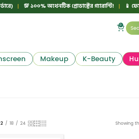
রে)
|
💯 ১০০% অথেনটিক প্রোডাক্টের গ্যারান্টি!
|
📱 ফেসবু
0
nscreen
Makeup
K-Beauty
Hu
12
18
24
Showing th