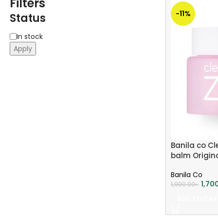
Filters
-11%
Status
In stock
Apply
Banila co Cl
balm Origin
Banila Co
1,70
1,900.00
৳
ADD TO CAR