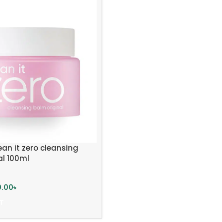
ean it zero cleansing
al 100ml
0.00
৳
T