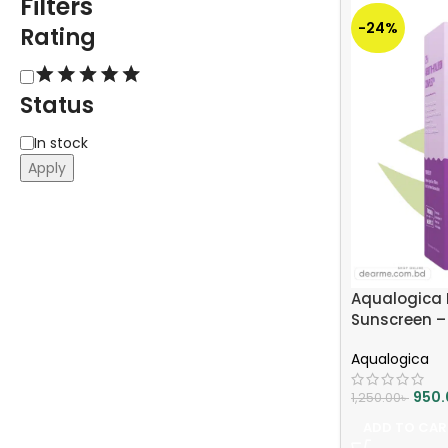
Filters
-24%
Rating
Status
In stock
Apply
Aqualogica 
Sunscreen –
Aqualogica
950.
1,250.00
৳
ADD TO CAR