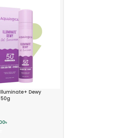
Illuminate+ Dewy
 50g
00
৳
T